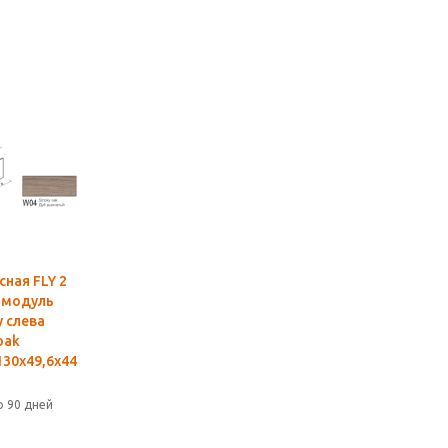
ная FLY 2
 модуль
 слева
oak
130х49,6х44
о 90 дней