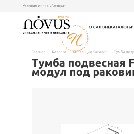
Условия оплаты
Возврат
О САЛОНЕ
КАТАЛОГ
Б
Главная
-
Каталог
-
Коллекция Каталог
-
Тумба подв
Тумба подвесная F
модул под раковин