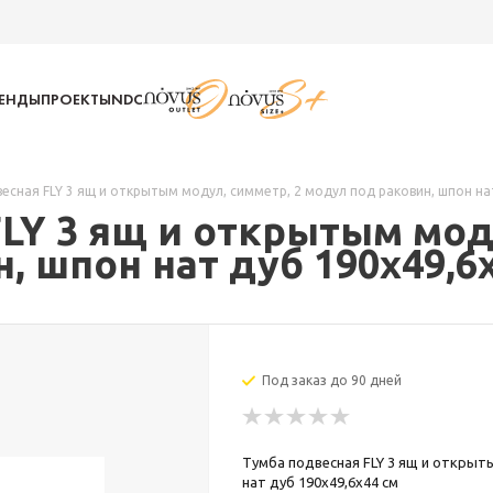
РЕНДЫ
ПРОЕКТЫ
NDC
есная FLY 3 ящ и открытым модул, симметр, 2 модул под раковин, шпон на
LY 3 ящ и открытым мод
, шпон нат дуб 190x49,6
Под заказ до 90 дней
Тумба подвесная FLY 3 ящ и открыт
нат дуб 190x49,6x44 см