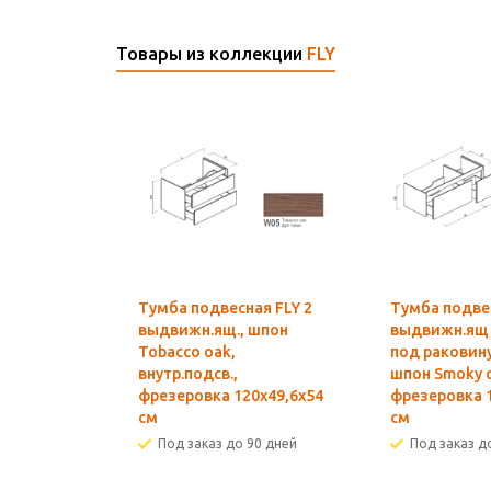
Товары из коллекции
FLY
Тумба подвесная FLY 2
Тумба подвес
выдвижн.ящ., шпон
выдвижн.ящ
Tobacco oak,
под раковину
внутр.подсв.,
шпон Smoky 
фрезеровка 120х49,6х54
фрезеровка 
см
см
Под заказ до 90 дней
Под заказ д