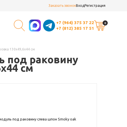
Заказать звонок
Вход
Регистрация
+7 (964) 375 37 22
0
+7 (812) 385 17 51
ровка 130х49,6х44 см
ь под раковину
х44 см
модуль под раковину слева шпон Smoky oak