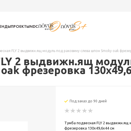
РЕНДЫ
ПРОЕКТЫ
NDC
есная FLY 2 выдвижн.ящ модуль под раковину слева шпон Smoky oak фрезе
FLY 2 выдвижн.ящ модул
oak фрезеровка 130х49,6
Под заказ до 90 дней
Тумба подвесная FLY 2 выдвижн.ящ 
фрезеровка 130х49,6х44 см