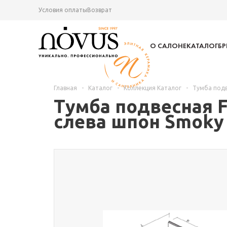
Условия оплаты
Возврат
О САЛОНЕ
КАТАЛОГ
Б
Главная
-
Каталог
-
Коллекция Каталог
-
Тумба подв
Тумба подвесная 
слева шпон Smoky 