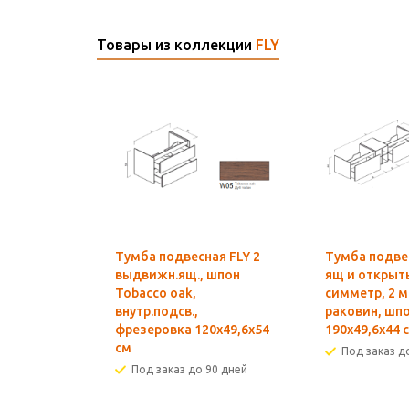
Товары из коллекции
FLY
Тумба подвесная FLY 2
Тумба подвес
выдвижн.ящ., шпон
ящ и открыт
Tobacco oak,
симметр, 2 
внутр.подсв.,
раковин, шпо
фрезеровка 120х49,6х54
190x49,6x44 
см
Под заказ д
Под заказ до 90 дней