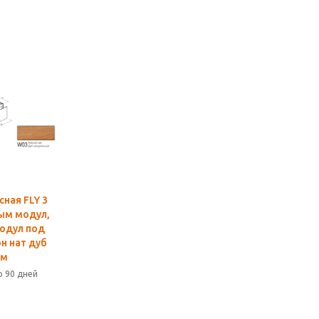
ная FLY 3
ым модул,
модул под
н нат дуб
см
о 90 дней