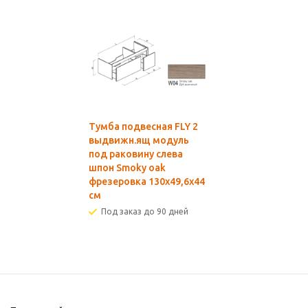
Тумба подвесная FLY 2
выдвижн.ящ модуль
под раковину слева
шпон Smoky oak
фрезеровка 130х49,6х44
см
Под заказ до 90 дней