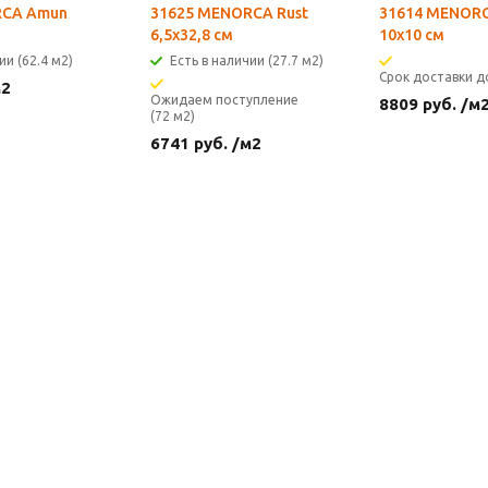
RCA Amun
31625 MENORCA Rust
31614 MENORC
6,5х32,8 см
10х10 см
ии (62.4 м2)
Есть в наличии (27.7 м2)
Срок доставки д
м2
Ожидаем поступление
8809
руб.
/м
(72 м2)
6741
руб.
/м2