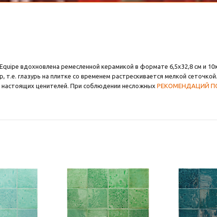
uipe вдохновлена ремесленной керамикой в формате 6,5x32,8 см и 10х1
 т.е. глазурь на плитке со временем растрескивается мелкой сеточкой
для настоящих ценителей. При соблюдении несложных
РЕКОМЕНДАЦИЙ ПО