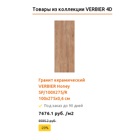
Товары из коллекции VERBIER 4D
Гранит керамический
VERBIER Honey
SP/100X275/R
100х275x0,6 см
Под заказ до 90 дней
7676.1
руб.
/м2
9595.2
руб.
-
20
%